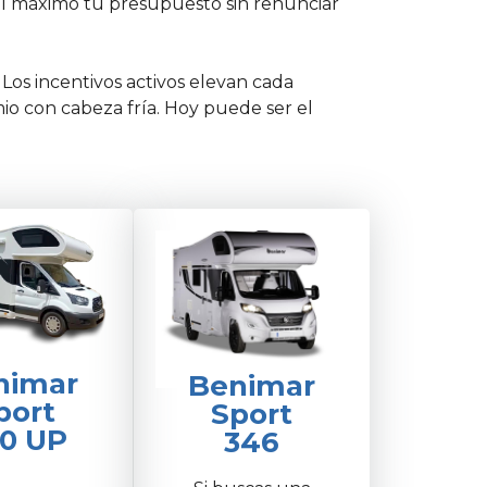
l máximo tu presupuesto sin renunciar
. Los incentivos activos elevan cada
mio con cabeza fría. Hoy puede ser el
nimar
Benimar
port
Sport
0 UP
346