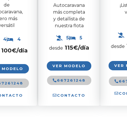
de
¡Li
Autocaravana
ocaravana,
v
más completa
ero más
y detallista de
versátil
nuestra flota
5
5
4
4
desde
115€/día
desde
100
€/día
VER
VER MODELO
R MODELO
667261248
66
67261248
CO
ONTACTO
CONTACTO