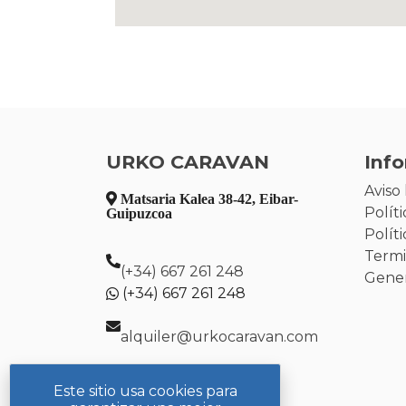
URKO CARAVAN
Inf
Aviso 
Matsaria Kalea 38-42, Eibar-
Polít
Guipuzcoa
Polít
Termi
(+34) 667 261 248
Gener
(+34) 667 261 248
alquiler@urkocaravan.com
Este sitio usa cookies para