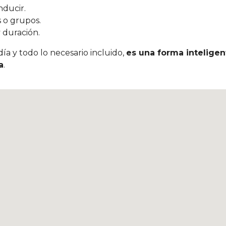
nducir.
s o grupos.
 duración.
ía y todo lo necesario incluido,
es una forma inteligent
a
.