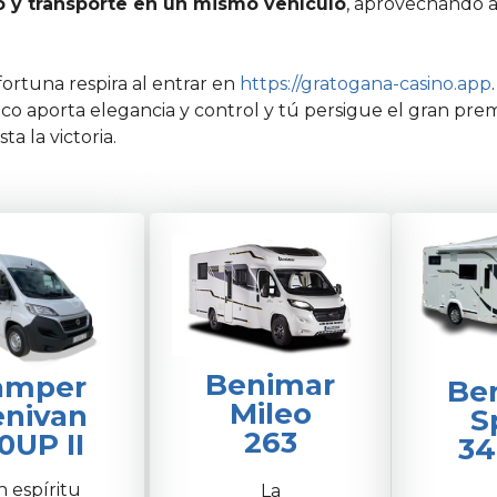
o y transporte en un mismo vehículo
, aprovechando a
rtuna respira al entrar en
https://gratogana-casino.app
ásico aporta elegancia y control y tú persigue el gran pre
a la victoria.
Benimar
amper
Be
Mileo
nivan
S
263
0UP II
34
 espíritu
La