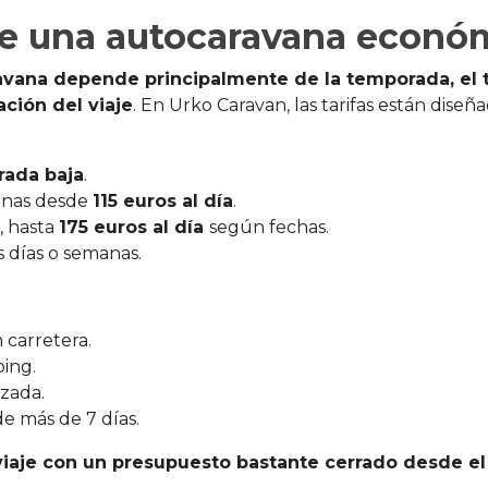
 de una autocaravana económ
ravana depende principalmente de la temporada, el 
ación del viaje
. En Urko Caravan, las tarifas están dise
rada baja
.
inas desde
115 euros al día
.
, hasta
175 euros al día
según fechas.
s días o semanas.
 carretera.
ing.
zada.
de más de 7 días.
viaje con un presupuesto bastante cerrado desde el 