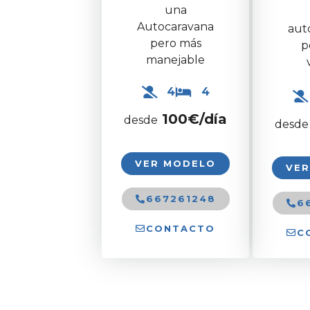
una
Autocaravana
aut
pero más
p
manejable
4
4
100
€/día
desde
desde
VER MODELO
VE
667261248
6
CONTACTO
C