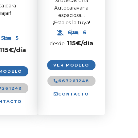
Si buscas una
sta para
Autocaravana
iajar!
espaciosa…
¡Esta es la tuya!
6
6
5
5
115€/día
desde
115€/día
VER MODELO
 MODELO
667261248
7261248
CONTACTO
NTACTO