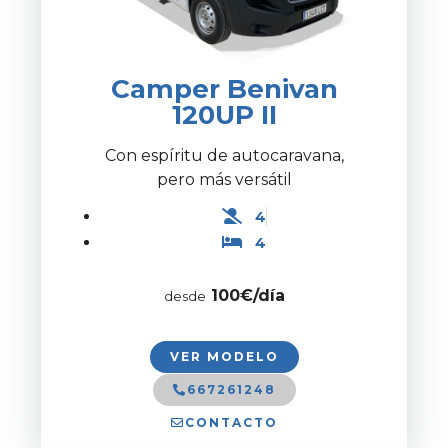
Camper Benivan
120UP II
Con espíritu de autocaravana,
pero más versátil
4
4
100
€/día
desde
VER MODELO
667261248
CONTACTO