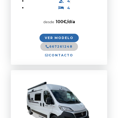
4
4
100
€/día
desde
VER MODELO
667261248
CONTACTO