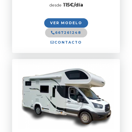
115€/día
desde
VER MODELO
667261248
CONTACTO