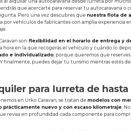
ás al alquilar una autocaravana desde Iurreta por much
 tendrás que acercarte para reservar tu autocaravana o c
pregunta. Pero una vez descubres que
nuestra flota de 
da por vehículos de fabricantes con amplia experiencia e
je.
 Caravan son:
flexibilidad en el horario de entrega y 
a hora en la que recogerás el vehículo y cuándo lo depos
ado e individualizado
, porque queremos que reserves
. Y finalmente, puedes dejar tu turismo mientras estés de
uiler para Iurreta de hasta
enemos en Urko Caravan, se tratan de
modelos con men
o prácticamente nuevo y con escaso kilometraje
. N
 que revisa en profundidad cada componente para compr