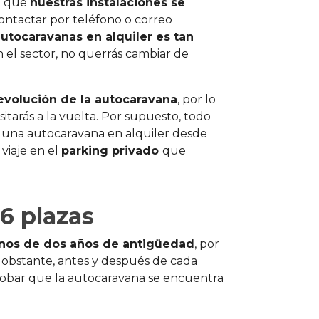
o que
nuestras instalaciones se
ontactar por teléfono o correo
autocaravanas en alquiler es tan
n el sector, no querrás cambiar de
devolución de la autocaravana
, por lo
itarás a la vuelta. Por supuesto, todo
 una autocaravana en alquiler desde
 viaje en el
parking privado
que
 6 plazas
os de dos años de antigüedad
, por
o obstante, antes y después de cada
obar que la autocaravana se encuentra