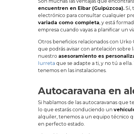
Son muchas las ventajas que encontrar
encuentren en Eibar (Guipúzcoa).
Sí,
electrónico para consultar cualquier 
variada como completa
, y está forma
empresa cuando vayas a planificar un via
Otros beneficios relacionados con Urko
que podrás avisar con antelación sobre l
nuestro
asesoramiento es personaliz
Iurreta
que se adapte a ti, y no tú a ella
tenemos en las instalaciones.
Autocaravana en alq
Si hablamos de las autocaravanas que t
lo que estarás conduciendo un
vehícul
alquiler, tenemos a un equipo técnico
en perfecto estado.