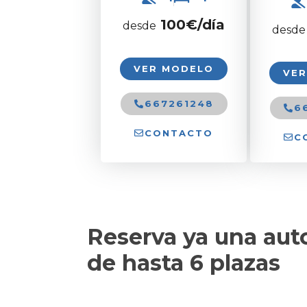
100
€/día
desde
desde
VER MODELO
VE
667261248
6
CONTACTO
C
Reserva ya una aut
de hasta 6 plazas