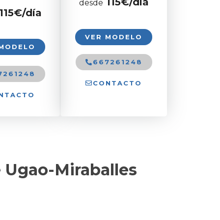
115€/día
desde
115€/día
VER MODELO
 MODELO
667261248
7261248
CONTACTO
NTACTO
e Ugao-Miraballes