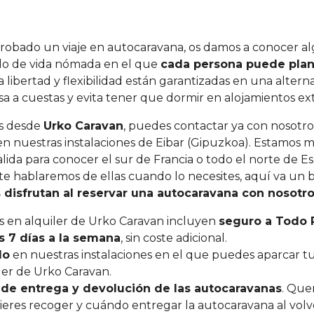
robado un viaje en autocaravana, os damos a conocer alg
o de vida nómada en el que
cada persona puede planif
a libertad y flexibilidad están garantizadas en una altern
casa a cuestas y evita tener que dormir en alojamientos e
s desde
Urko Caravan
, puedes contactar ya con nosotros
 en nuestras instalaciones de Eibar (Gipuzkoa). Estamos
ida para conocer el sur de Francia o todo el norte de Es
te hablaremos de ellas cuando lo necesites, aquí va u
 disfrutan al reservar una autocaravana con nosotr
s en alquiler de Urko Caravan incluyen
seguro a Todo 
os 7 días a la semana
, sin coste adicional.
do
en nuestras instalaciones en el que puedes aparcar tu
ler de Urko Caravan.
os de entrega y devolución de las autocaravanas
. Que
es recoger y cuándo entregar la autocaravana al volver