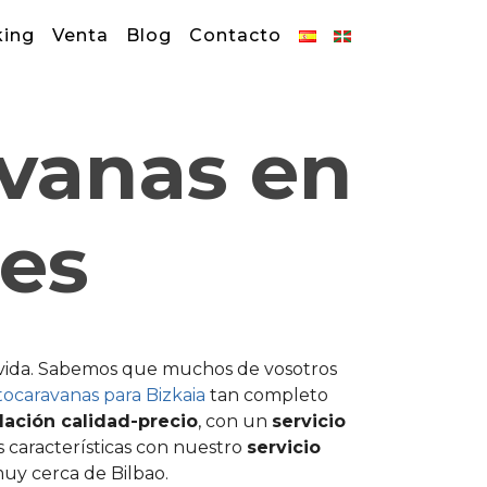
king
Venta
Blog
Contacto
avanas en
les
a vida. Sabemos que muchos de vosotros
tocaravanas para Bizkaia
tan completo
elación calidad-precio
, con un
servicio
 características con nuestro
servicio
muy cerca de Bilbao.