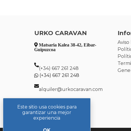
URKO CARAVAN
Inf
Aviso 
Matsaria Kalea 38-42, Eibar-
Polít
Guipuzcoa
Polít
Termi
(+34) 667 261 248
Gener
(+34) 667 261 248
alquiler@urkocaravan.com
Este sitio usa cookies para
garantizar una mejor
experiencia
OK