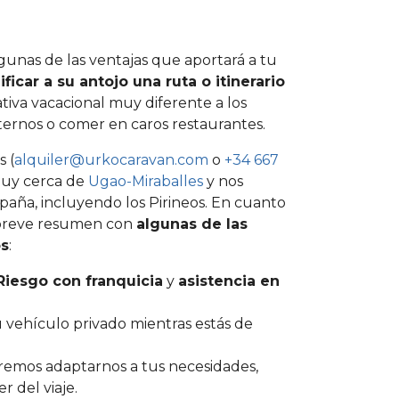
unas de las ventajas que aportará a tu
icar a su antojo una ruta o itinerario
ativa vacacional muy diferente a los
xternos o comer en caros restaurantes.
 (
alquiler@urkocaravan.com
o
+34 667
 muy cerca de
Ugao-Miraballes
y nos
paña, incluyendo los Pirineos. En cuanto
n breve resumen con
algunas de las
os
:
Riesgo con franquicia
y
asistencia en
 vehículo privado mientras estás de
remos adaptarnos a tus necesidades,
 del viaje.