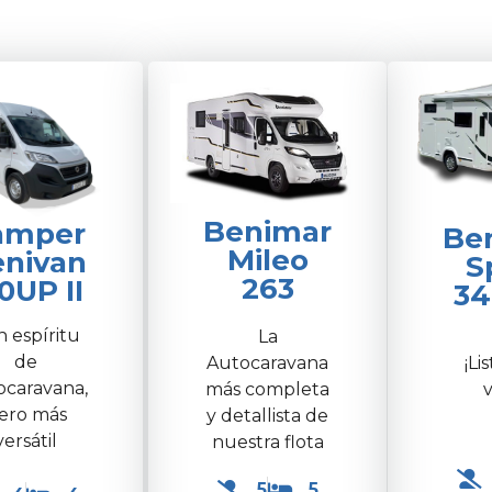
Benimar
amper
Be
Mileo
nivan
S
263
0UP II
34
 espíritu
La
de
¡Li
Autocaravana
ocaravana,
v
más completa
ero más
y detallista de
versátil
nuestra flota
5
5