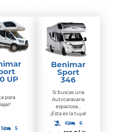
nimar
Benimar
port
Sport
0 UP
346
Si buscas una
sta para
Autocaravana
iajar!
espaciosa…
¡Esta es la tuya!
6
6
5
5