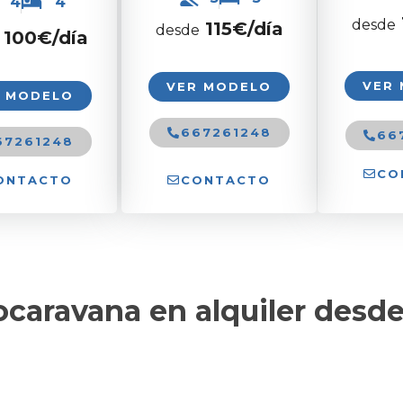
4
4
desde
115€/día
desde
100
€/día
VER
VER MODELO
R MODELO
667261248
66
67261248
CO
ONTACTO
CONTACTO
ocaravana en alquiler desd