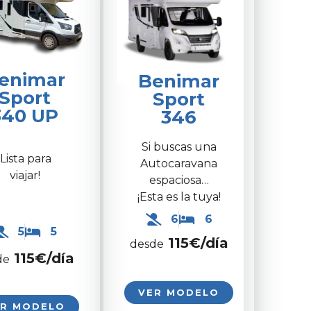
enimar
Benimar
Sport
Sport
340 UP
346
Si buscas una
¡Lista para
Autocaravana
viajar!
espaciosa…
¡Esta es la tuya!
6
6
5
5
115€/día
desde
115€/día
de
VER MODELO
ER MODELO