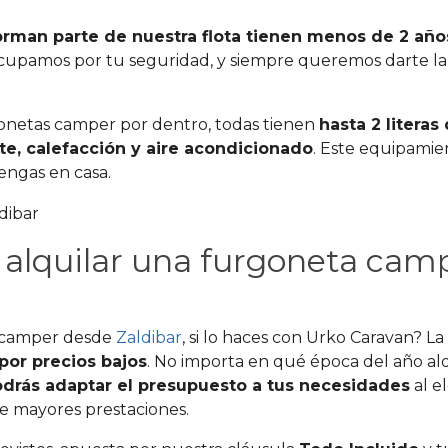
orman parte de nuestra flota tienen menos de 2 añ
cupamos por tu seguridad, y siempre queremos darte l
onetas camper por dentro, todas tienen
hasta 2 litera
te, calefacción y aire acondicionado
. Este equipami
ngas en casa.
e alquilar una furgoneta cam
a camper desde
Zaldibar
, si lo haces con Urko Caravan? La
or precios bajos
. No importa en qué época del año al
drás adaptar el presupuesto a tus necesidades
al e
de mayores prestaciones.