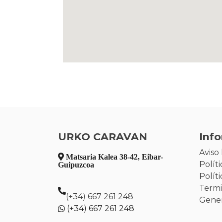
URKO CARAVAN
Inf
Aviso 
Matsaria Kalea 38-42, Eibar-
Polít
Guipuzcoa
Polít
Termi
(+34) 667 261 248
Gener
(+34) 667 261 248