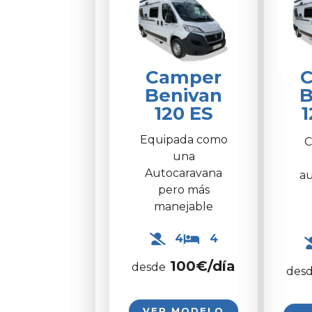
Camper
Benivan
B
120 ES
1
Equipada como
C
una
Autocaravana
au
pero más
manejable
4
4
100
€/día
desde
des
VER MODELO