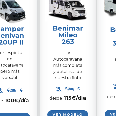
Benimar
Camper
B
Mileo
enivan
263
20UP II
on espíritu
La
de
Autocaravana
tocaravana,
más completa
pero más
y detallista de
versátil
nuestra flota
5
5
4
4
des
115€/día
desde
100
€/día
de
V
VER MODELO