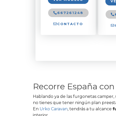
V
667261248
CONTACTO
Recorre España con 
Hablando ya de las furgonetas camper, se
no tienes que tener ningún plan preesta
En
Urko Caravan
, tendrás a tu alcance
f
interior.