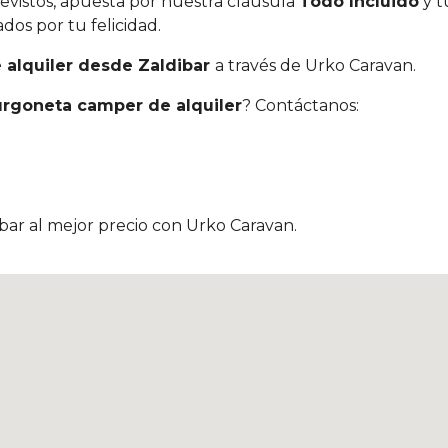
previstos, apuesta por nuestra cláusula
Todo Incluido
y t
os por tu felicidad.
alquiler desde Zaldibar
a través de Urko Caravan.
urgoneta camper de alquiler
? Contáctanos:
bar al mejor precio con Urko Caravan.