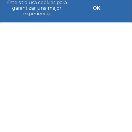
Este sitio usa cookies para
garantizar una mejor
OK
experiencia
Si quieres disfrutar de unas vacaciones divertidas
en
Port Aventura
, guárdate este post y reserva
tu autocaravana con nosotros. Te ofrecemos las
mejores condiciones y vehículos en muy buen
estado. ¡Te esperamos!
Facilítanos tus datos para indicarte el coste