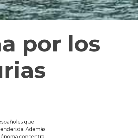
a por los
rias
s españoles que
senderista. Además
Autónoma concentra