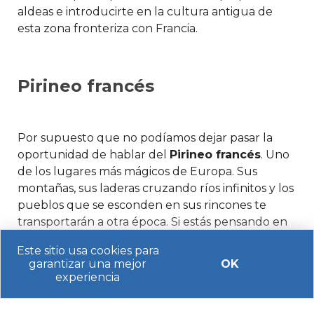
aldeas e introducirte en la cultura antigua de
esta zona fronteriza con Francia.
Pirineo francés
Por supuesto que no podíamos dejar pasar la
oportunidad de hablar del
Pirineo francés
. Uno
de los lugares más mágicos de Europa. Sus
montañas, sus laderas cruzando ríos infinitos y los
pueblos que se esconden en sus rincones te
transportarán a otra época. Si estás pensando en
escaparte a esta zona de la frontera con Francia,
Este sitio usa cookies para
tendrás el privilegio de conocer una de las joyas
garantizar una mejor
OK
naturales y culturales más cercanas a nuestro
experiencia
país.