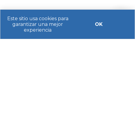
Esperamos que estas rutas por
Euskadi
te
Este sitio usa cookies para
ayuden a preparar tu próxima escapada por esta
garantizar una mejor
OK
experiencia
comunidad. ¿Necesitas más ayuda o
asesoramiento personalizado? Contacta con
nosotros. Estamos encantados de ayudarte en
todo lo que necesites.
Facilítanos tus datos para indicarte el coste
de alquilar una autocaravana
.
Nombre