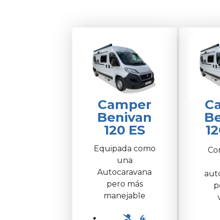
Camper
C
Benivan
Be
120 ES
12
Equipada como
Con
una
Autocaravana
aut
pero más
p
manejable
4