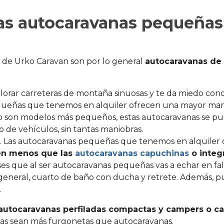
las autocaravanas pequeñas
 de Urko Caravan son por lo general
autocaravanas de 
explorar carreteras de montaña sinuosas y te da miedo co
queñas que tenemos en alquiler ofrecen una mayor man
o son modelos más pequeños, estas autocaravanas se pu
 de vehículos, sin tantas maniobras.
. Las autocaravanas pequeñas que tenemos en alquiler 
n menos que las
autocaravanas capuchinas
o integ
nses que al ser autocaravanas pequeñas vas a echar en f
lo general, cuarto de baño con ducha y retrete. Además, 
.
autocaravanas perfiladas compactas y campers o c
imas sean más furgonetas que autocaravanas.