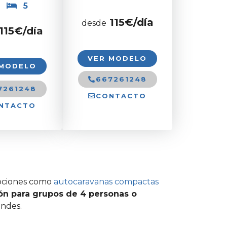
5
115€/día
desde
115€/día
VER MODELO
 MODELO
667261248
7261248
CONTACTO
NTACTO
opciones como
autocaravanas compactas
ón para grupos de 4 personas o
andes.