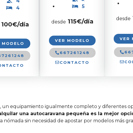
4
5
4
desde
115€/día
desde
100
€/día
VER
VER MODELO
R MODELO
66
667261248
67261248
CO
CONTACTO
ONTACTO
, un equipamiento igualmente completo y diferentes 
alquilar una autocaravana pequeña es la mejor opci
da nómada sin necesidad de apostar por modelos más gr