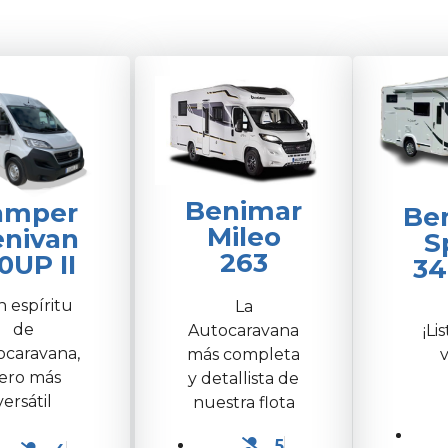
Benimar
amper
Be
Mileo
nivan
S
263
0UP II
34
 espíritu
La
de
¡Li
Autocaravana
ocaravana,
v
más completa
ero más
y detallista de
versátil
nuestra flota
5