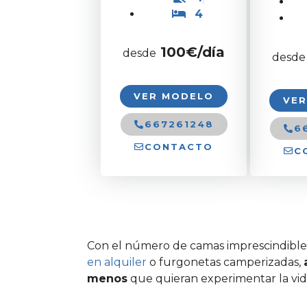
4
100
€/día
desde
desde
VER MODELO
VE
667261248
6
CONTACTO
C
Con el número de camas imprescindible
en alquiler
o furgonetas camperizadas,
menos
que quieran experimentar la vi