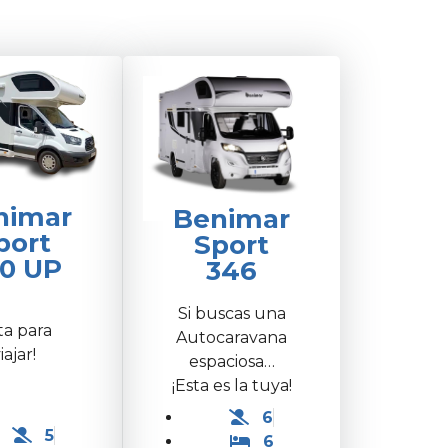
nimar
Benimar
port
Sport
0 UP
346
Si buscas una
sta para
Autocaravana
iajar!
espaciosa…
¡Esta es la tuya!
6
5
6