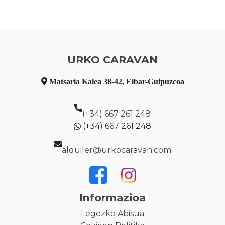
URKO CARAVAN
Matsaria Kalea 38-42, Eibar-Guipuzcoa
(+34) 667 261 248
(+34) 667 261 248
alquiler@urkocaravan.com
Informazioa
Legezko Abisua