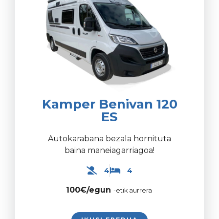
Kamper Benivan 120
ES
Autokarabana bezala hornituta
baina maneiagarriagoa!
4
4
100€/egun
-etik aurrera