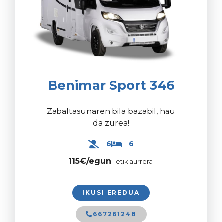
Benimar Sport 346
Zabaltasunaren bila bazabil, hau
da zurea!
6
6
115€/egun
-etik aurrera
IKUSI EREDUA
667261248