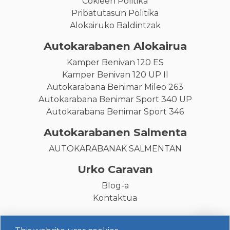
Cokieen Politika
Pribatutasun Politika
Alokairuko Baldintzak
Autokarabanen Alokairua
Kamper Benivan 120 ES
Kamper Benivan 120 UP II
Autokarabana Benimar Mileo 263
Autokarabana Benimar Sport 340 UP
Autokarabana Benimar Sport 346
Autokarabanen Salmenta
AUTOKARABANAK SALMENTAN
Urko Caravan
Blog-a
Kontaktua