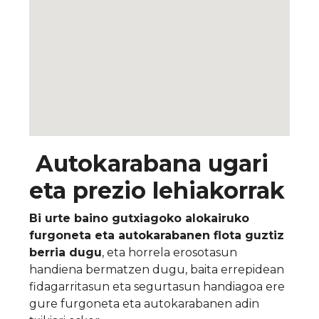
Autokarabana ugari
eta prezio lehiakorrak
Bi urte baino gutxiagoko alokairuko
furgoneta eta autokarabanen flota guztiz
berria dugu
, eta horrela erosotasun
handiena bermatzen dugu, baita errepidean
fidagarritasun eta segurtasun handiagoa ere
gure furgoneta eta autokarabanen adin