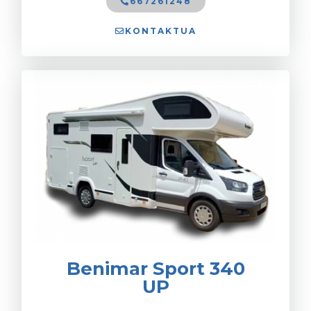
667261248
KONTAKTUA
Benimar Sport 340
UP