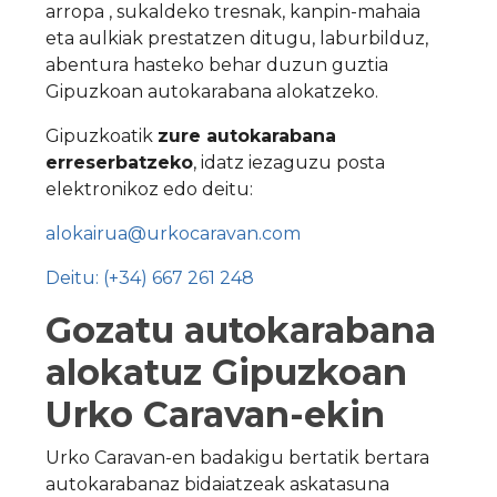
arropa , sukaldeko tresnak, kanpin-mahaia
eta aulkiak prestatzen ditugu, laburbilduz,
abentura hasteko behar duzun guztia
Gipuzkoan autokarabana alokatzeko.
Gipuzkoatik
zure autokarabana
erreserbatzeko
, idatz iezaguzu posta
elektronikoz edo deitu:
alokairua@urkocaravan.com
Deitu: (+34) 667 261 248
Gozatu autokarabana
alokatuz Gipuzkoan
Urko Caravan-ekin
Urko Caravan-en badakigu bertatik bertara
autokarabanaz bidaiatzeak askatasuna