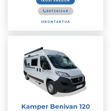
IKUSI EREDUA
667261248
KONTAKTUA
Kamper Benivan 120