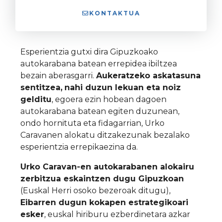
KONTAKTUA
Esperientzia gutxi dira Gipuzkoako
autokarabana batean errepidea ibiltzea
bezain aberasgarri.
Aukeratzeko askatasuna
sentitzea,
nahi duzun lekuan eta noiz
gelditu
, egoera ezin hobean dagoen
autokarabana batean egiten duzunean,
ondo hornituta eta fidagarrian, Urko
Caravanen alokatu ditzakezunak bezalako
esperientzia errepikaezina da.
Urko Caravan-en autokarabanen alokairu
zerbitzua eskaintzen dugu Gipuzkoan
(Euskal Herri osoko bezeroak ditugu),
E
ibarren dugun kokapen estrategikoari
esker
, euskal hiriburu ezberdinetara azkar