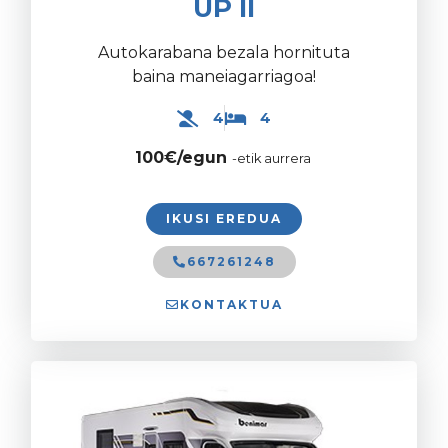
UP II
Autokarabana bezala hornituta
baina maneiagarriagoa!
4
4
100€/egun
-etik aurrera
IKUSI EREDUA
667261248
KONTAKTUA