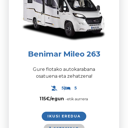
Benimar Mileo 263
Gure flotako autokarabana
osatuena eta zehatzena!
5
5
115€/egun
-etik aurrera
IKUSI EREDUA