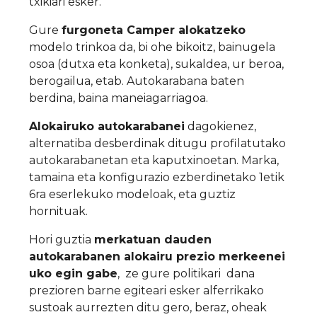
txikiari esker.
Gure
furgoneta Camper alokatzeko
modelo trinkoa da, bi ohe bikoitz, bainugela
osoa (dutxa eta konketa), sukaldea, ur beroa,
berogailua, etab. Autokarabana baten
berdina, baina maneiagarriagoa.
Alokairuko autokarabanei
dagokienez,
alternatiba desberdinak ditugu profilatutako
autokarabanetan eta kaputxinoetan. Marka,
tamaina eta konfigurazio ezberdinetako 1etik
6ra eserlekuko modeloak, eta guztiz
hornituak.
Hori guztia
merkatuan dauden
autokarabanen alokairu prezio merkeenei
uko egin gabe
, ze gure politikari dana
prezioren barne egiteari esker alferrikako
sustoak aurrezten ditu gero, beraz, oheak