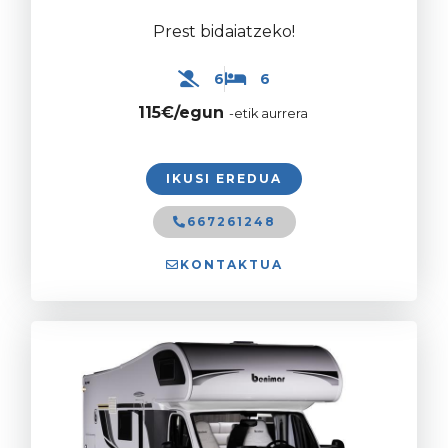
Prest bidaiatzeko!
6
6
115€/egun
-etik aurrera
IKUSI EREDUA
667261248
KONTAKTUA