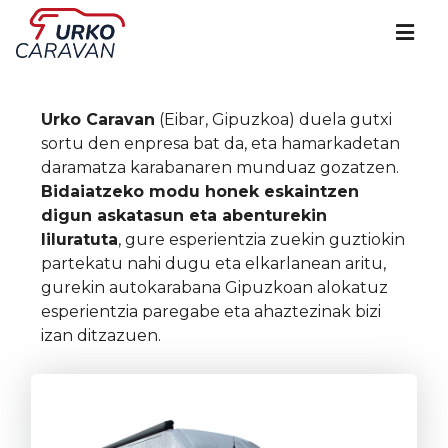
Urko Caravan
(Eibar, Gipuzkoa) duela gutxi
sortu den enpresa bat da, eta hamarkadetan
daramatza karabanaren munduaz gozatzen.
Bidaiatzeko modu honek eskaintzen
digun askatasun eta abenturekin
liluratuta
, gure esperientzia zuekin guztiokin
partekatu nahi dugu eta elkarlanean aritu,
gurekin autokarabana Gipuzkoan alokatuz
esperientzia paregabe eta ahaztezinak bizi
izan ditzazuen.